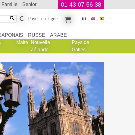
01 43 07 56 38
famille
senior
Payer en ligne
JAPONAIS
RUSSE
ARABE
u
Malte
Nouvelle
Pays de
Zélande
Galles