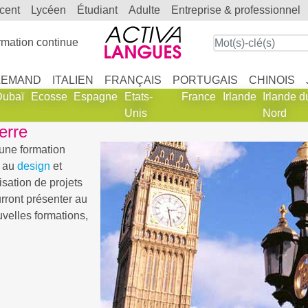
scent
lycéen
étudiant
adulte
entreprise & professionnel
mation continue
LEMAND
ITALIEN
FRANÇAIS
PORTUGAIS
CHINOIS
Dubaï
Ecosse
Espagne
Etats-
France
Irlande
Irlande d
Unis
Nord
erre
 une formation
 au
design
et
isation de projets
ourront présenter au
uvelles formations,