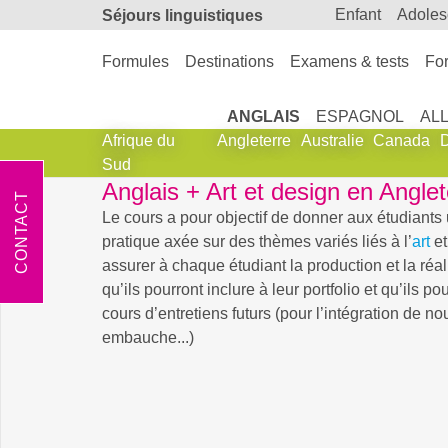
enfant
adole
Séjours linguistiques
Formules
Destinations
Examens & tests
For
ANGLAIS
ESPAGNOL
AL
Afrique du
Angleterre
Australie
Canada
Sud
Anglais + Art et design en Anglet
CONTACT
Le cours
a pour objectif de donner aux étudiants
pratique axée sur des thèmes variés liés à l’
art
et
assurer à chaque étudiant la production et la réal
qu’ils pourront inclure à leur portfolio et qu’ils p
cours d’entretiens futurs (pour l’intégration de no
embauche...)