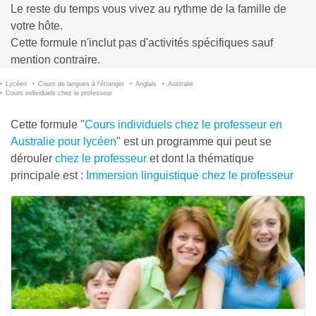
Le reste du temps vous vivez au rythme de la famille de
votre hôte.
Cette formule n'inclut pas d'activités spécifiques sauf
mention contraire.
Lycéen
Cours de langues à l’étranger
Anglais
Australie
Cours individuels chez le professeur
Cette formule "
Cours individuels chez le professeur en
Australie pour lycéen
" est un programme qui peut se
dérouler
chez le professeur
et dont la thématique
principale est :
Immersion linguistique chez le professeur