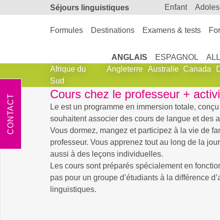
enfant
adole
Séjours linguistiques
Formules
Destinations
Examens & tests
For
ANGLAIS
ESPAGNOL
AL
Afrique du
Angleterre
Australie
Canada
Sud
Cours chez le professeur + activ
CONTACT
Le
est un programme en immersion totale, conçu
souhaitent associer des cours de langue et des ac
Vous dormez, mangez et participez à la vie de fam
professeur. Vous apprenez tout au long de la jou
aussi à des leçons individuelles.
Les cours sont préparés spécialement en fonctio
pas pour un groupe d’étudiants à la différence d’
linguistiques.