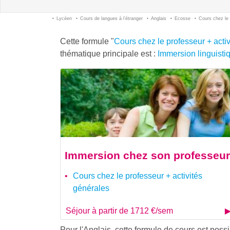
Lycéen
Cours de langues à l’étranger
Anglais
Ecosse
Cours chez le 
Cette formule "
Cours chez le professeur + acti
thématique principale est :
Immersion linguisti
Immersion chez son professeur
Cours chez le professeur + activités
générales
Séjour à partir de 1712 €/sem
Pour l'Anglais, cette formule de cours est poss