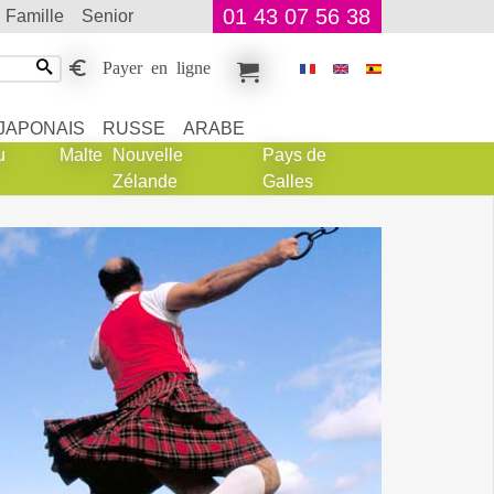
01 43 07 56 38
famille
senior
Payer en ligne
JAPONAIS
RUSSE
ARABE
u
Malte
Nouvelle
Pays de
Zélande
Galles