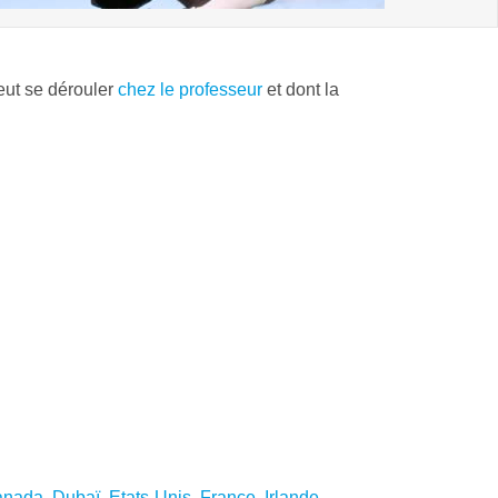
eut se dérouler
chez le professeur
et dont la
anada
,
Dubaï
,
Etats-Unis
,
France
,
Irlande
,