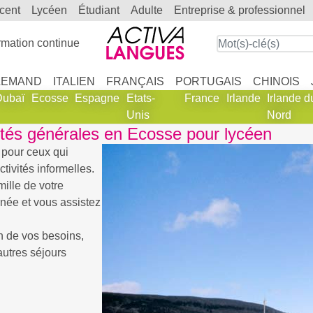
scent
lycéen
étudiant
adulte
entreprise & professionnel
mation continue
LEMAND
ITALIEN
FRANÇAIS
PORTUGAIS
CHINOIS
Dubaï
Ecosse
Espagne
Etats-
France
Irlande
Irlande d
Unis
Nord
ités générales en Ecosse pour lycéen
 pour ceux qui
tivités informelles.
ille de votre
rnée et vous assistez
n de vos besoins,
autres séjours