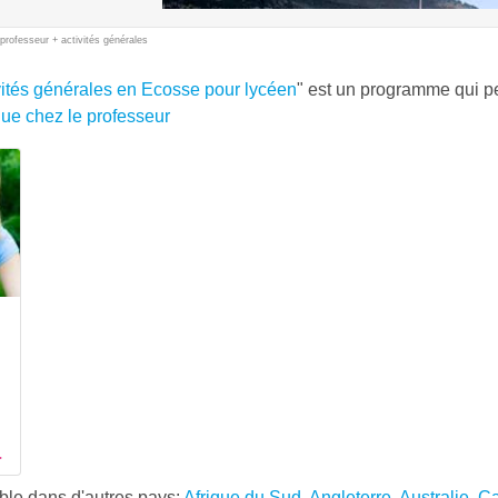
professeur + activités générales
vités générales en Ecosse pour lycéen
" est un programme qui p
que chez le professeur
ible dans d'autres pays:
Afrique du Sud
,
Angleterre
,
Australie
,
C