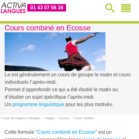
01 43 07 56 38
Cours combiné en Ecosse
Le
est généralement un cours de groupe le matin et cours
individuels l’après-midi.
Permet d’approfondir ce qui a été étudié le matin ou
d’étudier un sujet spécifique l’après-midi.
Un
programme linguistique
pour les plus motivés.
Cours de langues à l’étranger
Anglais
Ecosse
Cours combiné
Cette formule "
Cours combiné en Ecosse
" est un