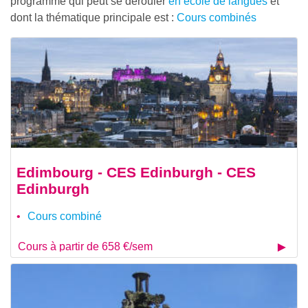
programme qui peut se dérouler
en école de langues
et
dont la thématique principale est :
Cours combinés
Edimbourg - CES Edinburgh - CES
Edinburgh
Cours combiné
Cours à partir de 658 €/sem