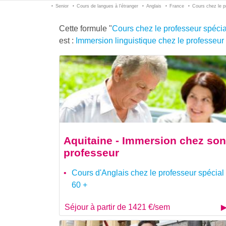
Senior
Cours de langues à l’étranger
Anglais
France
Cours chez le p
Cette formule "
Cours chez le professeur spéci
est :
Immersion linguistique chez le professeur
Aquitaine - Immersion chez son
professeur
Cours d'Anglais chez le professeur spécial
60 +
Séjour à partir de 1421 €/sem