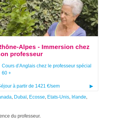
Rhône-Alpes - Immersion chez
son professeur
Cours d'Anglais chez le professeur spécial
60 +
éjour à partir de 1421 €/sem
anada
,
Dubaï
,
Ecosse
,
Etats-Unis
,
Irlande
,
dence du professeur.