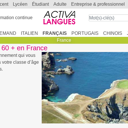
scent
lycéen
étudiant
adulte
entreprise & professionnel
mation continue
LEMAND
ITALIEN
FRANÇAIS
PORTUGAIS
CHINOIS
France
l 60 + en France
onnement qui vous
 votre classe d’âge
s.