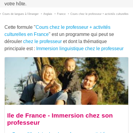
votre hôte.
Cours de langues à l’étranger
Anglais
France
Cours chez le professeur + activités culturelles
Cette formule "
Cours chez le professeur + activités
culturelles en France
" est un programme qui peut se
dérouler
chez le professeur
et dont la thématique
principale est :
Immersion linguistique chez le professeur
Ile de France - Immersion chez son
professeur