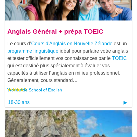
Anglais Général + prépa TOEIC
Le cours d’
Cours d'Anglais en Nouvelle Zélande
est un
programme linguistique
idéal pour parfaire votre anglais
et tester officiellement vos connaissances par le
TOEIC
qui est destiné plus spécialement à évaluer vos
capacités à utiliser l’anglais en milieu professionnel.
Généralement, cours standard…
Worldwide School of English
18-30 ans