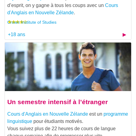
d’esprit, on y gagne à tous les coups avec un
Cours
d'Anglais en Nouvelle Zélande
.
Crown Institute of Studies
+18 ans
Un semestre intensif à l’étranger
Cours d'Anglais en Nouvelle Zélande
est un
programme
linguistique
pour étudiants motivés.
Vous suivez plus de 22 heures de cours de langue
chaque semaine afin de progresser plus vite.