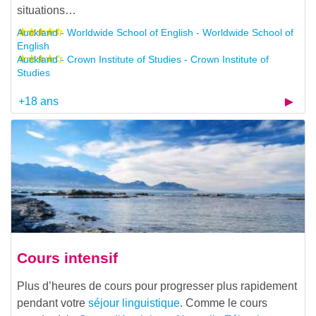
situations…
Auckland - Worldwide School of English - Worldwide School of
English
Auckland - Crown Institute of Studies - Crown Institute of
Studies
+18 ans
Cours intensif
Plus d’heures de cours pour progresser plus rapidement
pendant votre
séjour linguistique
. Comme le cours