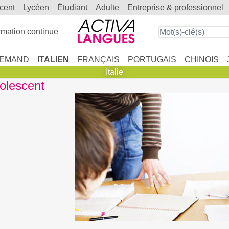
scent
lycéen
étudiant
adulte
entreprise & professionnel
mation continue
LEMAND
ITALIEN
FRANÇAIS
PORTUGAIS
CHINOIS
Italie
dolescent