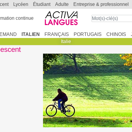
scent
lycéen
étudiant
adulte
entreprise & professionnel
mation continue
LEMAND
ITALIEN
FRANÇAIS
PORTUGAIS
CHINOIS
Italie
lescent