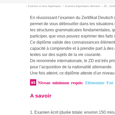
Examens et tests linguistiques
Examens linguistiques Allemand
ZD - Zerti
En réussissant l’examen du Zertifikat Deutsc
permet de vous débrouiller dans les situation
les structures grammaticales fondamentales, q
participer, que vous pouvez exprimer des faits 
Ce diplôme valide des connaissances élémentai
capacité à comprendre et à prendre part à des c
textes sur des sujets de la vie courante.
De renommée internationale, le ZD est très pris
pour l’acquisition de la nationalité allemande.
Une fois atteint, ce diplôme atteste d'un nivea
Niveau minimum requis:
Elémentaire Fort
A
savoir
1. Examen écrit (durée totale: environ 150 min