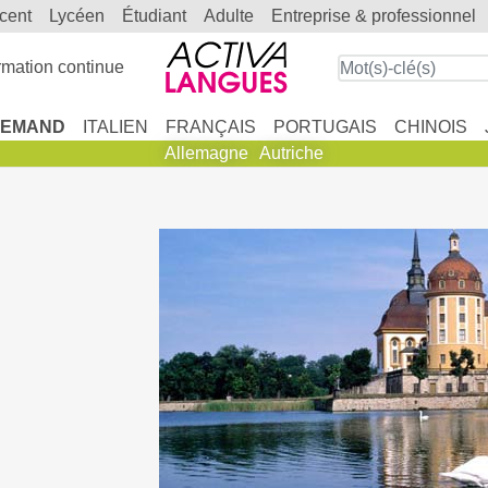
scent
lycéen
étudiant
adulte
entreprise & professionnel
mation continue
LEMAND
ITALIEN
FRANÇAIS
PORTUGAIS
CHINOIS
Allemagne
Autriche