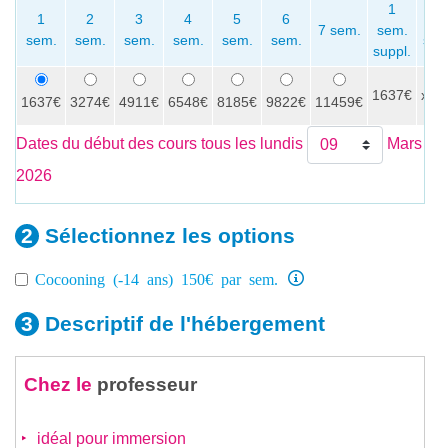
1
1
2
3
4
5
6
P
7 sem.
sem.
sem.
sem.
sem.
sem.
sem.
sem.
sem
suppl.
1637€
x
1637€
3274€
4911€
6548€
8185€
9822€
11459€
Dates du début des cours tous les lundis
Mars
2026
Sélectionnez les
options
Cocooning (-14 ans) 150€ par sem.
Descriptif de
l'hébergement
Chez le
professeur
idéal pour immersion