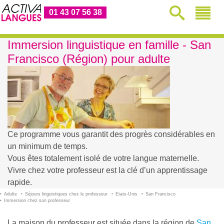
01 43 07 56 38
Immersion linguistique en famille - San
Francisco (Région) pour adulte
Ce programme vous garantit des progrès considérables en
un minimum de temps.
Vous êtes totalement isolé de votre langue maternelle.
Vivre chez votre professeur est la clé d’un apprentissage
rapide.
Adulte
Séjours linguistiques chez le professeur
Etats-Unis
San Francisco
Immersion chez son professeur
La maison du professeur est située dans la région de
San