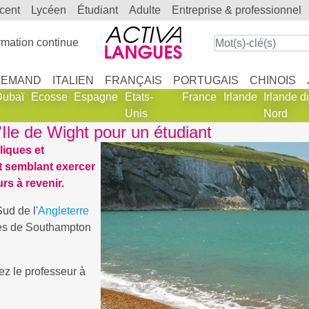
scent
lycéen
étudiant
adulte
entreprise & professionnel
mation continue
LEMAND
ITALIEN
FRANÇAIS
PORTUGAIS
CHINOIS
Dubaï
Ecosse
Espagne
Etats-
France
Irlande
Irlande d
Unis
Nord
'Ile de Wight pour un étudiant
liques et
t semblant exercer
urs à revenir.
Sud de l'
Angleterre
les de Southampton
ez le professeur à