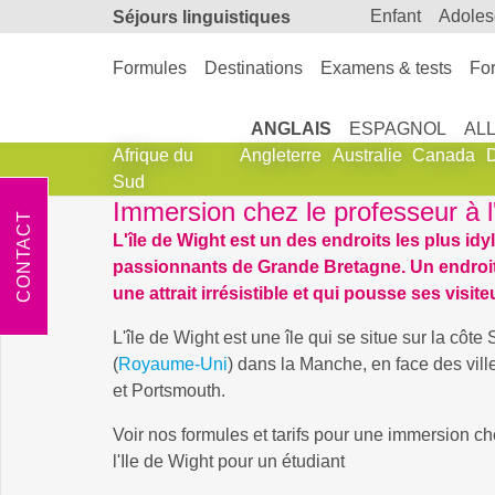
enfant
adole
Séjours linguistiques
Formules
Destinations
Examens & tests
For
ANGLAIS
ESPAGNOL
AL
Afrique du
Angleterre
Australie
Canada
Sud
Immersion chez le professeur à l
CONTACT
L'île de Wight est un des endroits les plus idyl
passionnants de Grande Bretagne. Un endroi
une attrait irrésistible et qui pousse ses visite
L'île de Wight est une île qui se situe sur la côte 
(
Royaume-Uni
) dans la Manche, en face des vil
et Portsmouth.
Voir nos formules et tarifs pour une immersion ch
l'Ile de Wight pour un étudiant