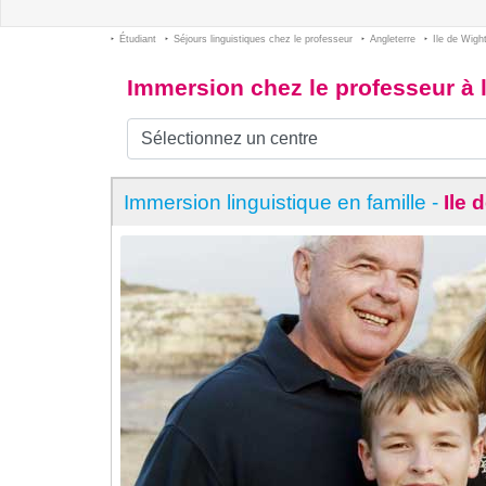
Étudiant
Séjours linguistiques chez le professeur
Angleterre
Ile de Wigh
Immersion chez le professeur à l
Immersion linguistique en famille -
Ile 