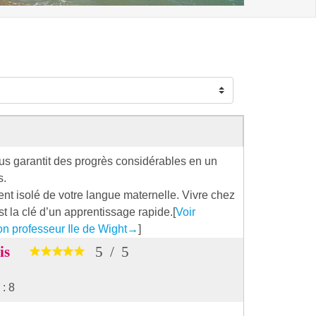
 garantit des progrès considérables en un
s.
nt isolé de votre langue maternelle. Vivre chez
st la clé d’un apprentissage rapide.[
Voir
n professeur Ile de Wight
→
]
vis
5
/
5
: 8