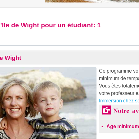
t
'Ile de Wight pour un étudiant
: 1
de Wight
Ce programme vous
minimum de temp
Vous êtes totaleme
votre professeur e
Immersion chez so
Notre a
Age minimum