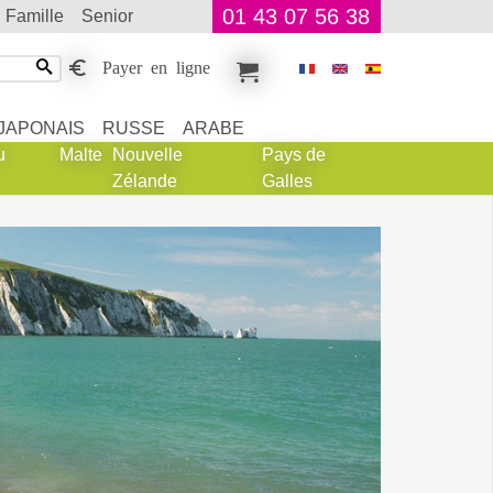
01 43 07 56 38
famille
senior
Payer en ligne
JAPONAIS
RUSSE
ARABE
u
Malte
Nouvelle
Pays de
Zélande
Galles