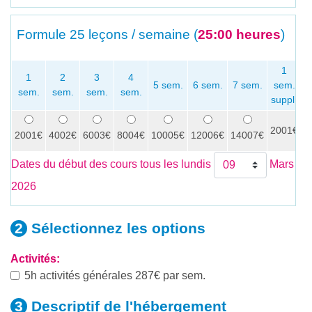
Formule
25 leçons / semaine (
25:00 heures
)
1
1
2
3
4
5 sem.
6 sem.
7 sem.
sem.
sem.
sem.
sem.
sem.
s
suppl.
2001€
x
2001€
4002€
6003€
8004€
10005€
12006€
14007€
Dates du début des cours tous les lundis
Mars
2026
Sélectionnez les
options
Activités:
5h activités générales 287€ par sem.
Descriptif de
l'hébergement