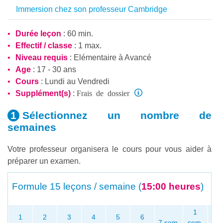
Immersion chez son professeur Cambridge
Durée leçon
: 60 min.
Effectif / classe
: 1 max.
Niveau requis
:
Elémentaire
à
Avancé
Age
: 17 - 30 ans
Cours
: Lundi au Vendredi
Frais de dossier
Supplément(s)
:
Sélectionnez un nombre
de
semaines
Votre professeur organisera le cours pour vous aider à
préparer un examen.
Formule
15 leçons / semaine (
15:00 heures
)
1
1
2
3
4
5
6
P
7 sem.
sem.