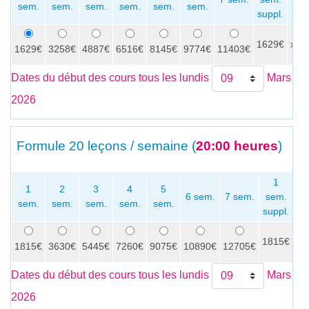
sem.
sem.
sem.
sem.
sem.
sem.
sem
suppl.
1629€
x
1629€
3258€
4887€
6516€
8145€
9774€
11403€
Dates du début des cours tous les lundis
Mars
2026
Formule
20 leçons / semaine (
20:00 heures
)
1
1
2
3
4
5
6 sem.
7 sem.
sem.
sem.
sem.
sem.
sem.
sem.
se
suppl.
1815€
x
1815€
3630€
5445€
7260€
9075€
10890€
12705€
Dates du début des cours tous les lundis
Mars
2026