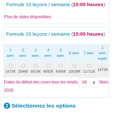
Formule
10 leçons / semaine (
10:00 heures
)
Plus de dates disponibles
Formule
15 leçons / semaine (
15:00 heures
)
1
1
2
3
4
5
6 sem.
7 sem.
sem.
sem.
sem.
sem.
sem.
sem.
se
suppl.
1673€
x
1673€
3346€
5019€
6692€
8365€
10038€
11711€
Dates du début des cours tous les lundis
Mars
2026
Sélectionnez les
options