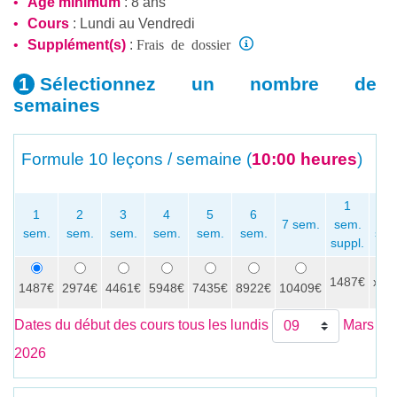
Age minimum
: 8 ans
Cours
: Lundi au Vendredi
Frais de dossier
Supplément(s)
:
Sélectionnez un nombre
de
semaines
Formule
10 leçons / semaine (
10:00 heures
)
1
1
2
3
4
5
6
P
7 sem.
sem.
sem.
sem.
sem.
sem.
sem.
sem.
sem
suppl.
1487€
x
1487€
2974€
4461€
5948€
7435€
8922€
10409€
Dates du début des cours tous les lundis
Mars
2026