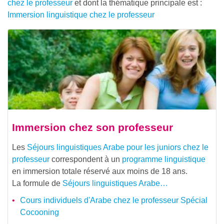
chez le professeur
et dont la thématique principale est :
Immersion linguistique chez le professeur
Immersion chez son professeur
Les
Séjours linguistiques Arabe pour les juniors chez le
professeur
correspondent à un
programme linguistique
en immersion totale réservé aux moins de 18 ans.
La formule de
Séjours linguistiques Arabe…
Cours individuels d'Arabe chez le professeur Spécial
Cocooning