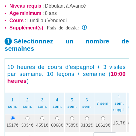
Niveau requis
:
Débutant
à
Avancé
Age minimum
: 8 ans
Cours
: Lundi au Vendredi
Frais de dossier
Supplément(s)
:
Sélectionnez un nombre
de
semaines
10 heures de cours d’espagnol + 3 visites
par semaine.
10 leçons / semaine (
10:00
heures
)
1
1
2
3
4
5
6
P
7 sem.
sem.
sem.
sem.
sem.
sem.
sem.
sem.
sem
suppl.
1517€
x
1517€
3034€
4551€
6068€
7585€
9102€
10619€