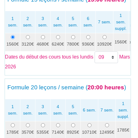
1
1
2
3
4
5
6
P
7 sem.
sem.
sem.
sem.
sem.
sem.
sem.
sem.
sem
suppl.
1560€
x
1560€
3120€
4680€
6240€
7800€
9360€
10920€
Dates du début des cours tous les lundis
Mars
2026
Formule
20 leçons / semaine (
20:00 heures
)
1
1
2
3
4
5
6 sem.
7 sem.
sem.
sem.
sem.
sem.
sem.
sem.
se
suppl.
1785€
x
1785€
3570€
5355€
7140€
8925€
10710€
12495€