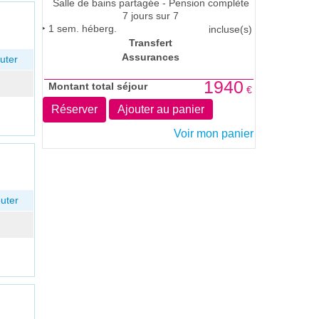
Salle de bains partagée - Pension complète
7 jours sur 7
1
sem. héberg.
incluse(s)
Transfert
Assurances
uter
1940
Montant total séjour
€
Réserver
Ajouter au panier
Voir mon panier
uter