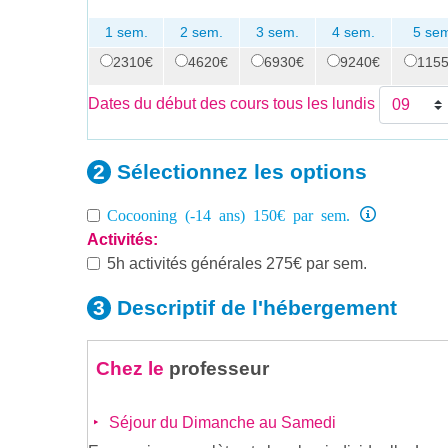
1 sem.
2 sem.
3 sem.
4 sem.
5 se
2310€
4620€
6930€
9240€
115
Dates du début des cours tous les lundis
Sélectionnez les
options
Cocooning (-14 ans) 150€ par sem.
Activités:
5h activités générales 275€ par sem.
Descriptif de
l'hébergement
Chez le
professeur
Séjour du Dimanche au Samedi