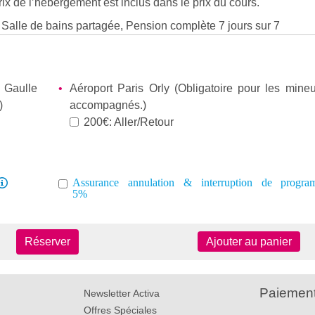
ix de l’hébergement est inclus dans le prix du cours.
, Salle de bains partagée, Pension complète 7 jours sur 7
 Gaulle
Aéroport Paris Orly (Obligatoire pour les mine
)
accompagnés.)
200€: Aller/Retour
Assurance annulation & interruption de progr
5%
Réserver
Ajouter au panier
Paiement
Newsletter Activa
Offres Spéciales