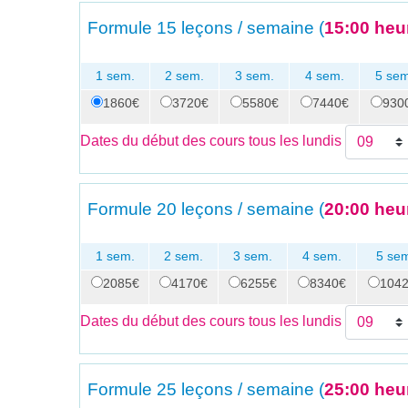
Formule
15 leçons / semaine (
15:00 heu
1 sem.
2 sem.
3 sem.
4 sem.
5 sem
1860€
3720€
5580€
7440€
930
Dates du début des cours tous les lundis
Formule
20 leçons / semaine (
20:00 heu
1 sem.
2 sem.
3 sem.
4 sem.
5 se
2085€
4170€
6255€
8340€
104
Dates du début des cours tous les lundis
Formule
25 leçons / semaine (
25:00 heu