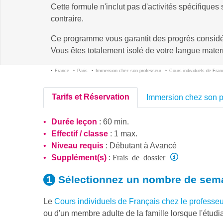
Cette formule n'inclut pas d'activités spécifiques
contraire.
Ce programme vous garantit des progrès consid
Vous êtes totalement isolé de votre langue matern
France
Paris
Immersion chez son professeur
Cours individuels de Fran
Tarifs et Réservation
Immersion chez son p
Durée leçon
: 60 min.
Effectif / classe
: 1 max.
Niveau requis
:
Débutant
à
Avancé
Frais de dossier
Supplément(s)
:
Sélectionnez un nombre
de sem
Le
Cours individuels de Français chez le profess
ou d'un membre adulte de la famille lorsque l'étudia