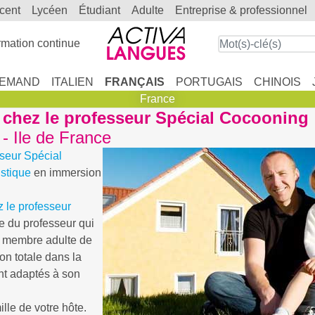
scent
lycéen
étudiant
adulte
entreprise & professionnel
mation continue
LEMAND
ITALIEN
FRANÇAIS
PORTUGAIS
CHINOIS
France
 chez le professeur Spécial Cocooning
 - Ile de France
sseur Spécial
stique
en immersion
z le professeur
e du professeur qui
n membre adulte de
on totale dans la
ent adaptés à son
lle de votre hôte.