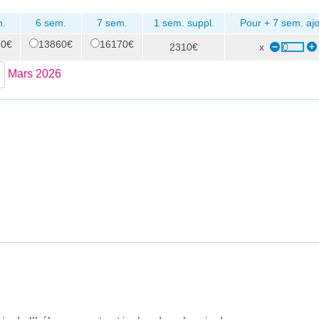
m.
6 sem.
7 sem.
1 sem. suppl.
Pour + 7 sem. ajo
50€
13860€
16170€
2310€
x
Mars 2026