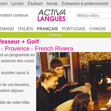
scent
lycéen
étudiant
adulte
entreprise & professionnel
mation continue
LEMAND
ITALIEN
FRANÇAIS
PORTUGAIS
CHINOIS
France
fesseur + Golf
e - Provence - French Riviera
st un programme en
t associer des cours
 assistez aussi à
n de vos besoins,
autres séjours
lle de votre hôte.