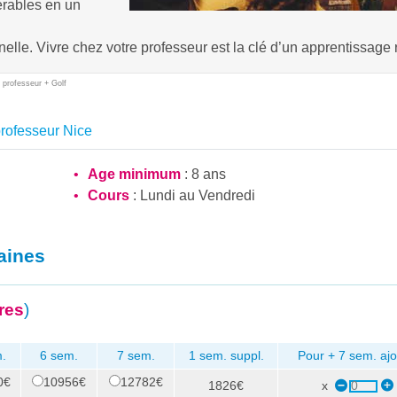
érables en un
elle. Vivre chez votre professeur est la clé d’un apprentissage 
 professeur + Golf
rofesseur Nice
Age minimum
: 8 ans
Cours
: Lundi au Vendredi
aines
res
)
.
6 sem.
7 sem.
1 sem. suppl.
Pour + 7 sem. ajo
0€
10956€
12782€
1826€
x