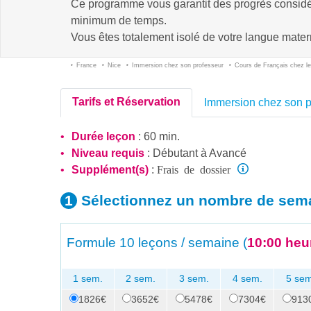
Ce programme vous garantit des progrès consid
minimum de temps.
Vous êtes totalement isolé de votre langue matern
France
Nice
Immersion chez son professeur
Cours de Français chez le
Tarifs et Réservation
Immersion chez son p
Durée leçon
: 60 min.
Niveau requis
:
Débutant
à
Avancé
Frais de dossier
Supplément(s)
:
Sélectionnez un nombre
de sem
Formule
10 leçons / semaine (
10:00 heu
1 sem.
2 sem.
3 sem.
4 sem.
5 sem
1826€
3652€
5478€
7304€
913