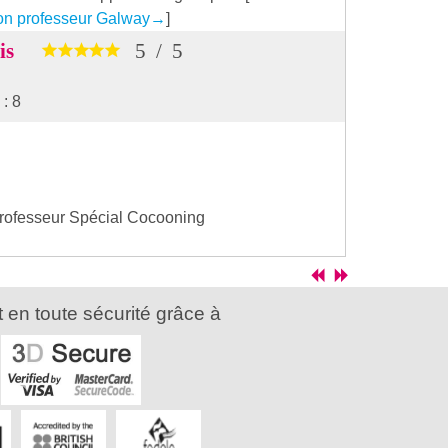
on professeur Galway
→
]
vis
5
/
5
: 8
professeur Spécial Cocooning
 en toute sécurité grâce à