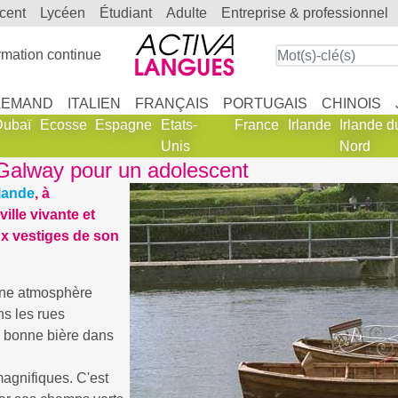
scent
lycéen
étudiant
adulte
entreprise & professionnel
mation continue
LEMAND
ITALIEN
FRANÇAIS
PORTUGAIS
CHINOIS
Dubaï
Ecosse
Espagne
Etats-
France
Irlande
Irlande d
Unis
Nord
 Galway pour un adolescent
rlande
, à
ville vivante et
x vestiges de son
 une atmosphère
ns les rues
ne bonne bière dans
agnifiques. C'est