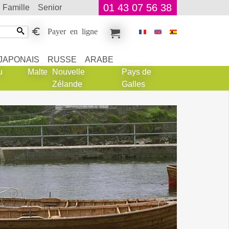
01 43 07 56 38
famille
senior
Payer en ligne
JAPONAIS
RUSSE
ARABE
u
Malte
Nouvelle
Pays de
Zélande
Galles