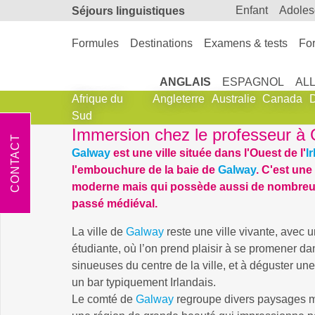
enfant
adole
Séjours linguistiques
Formules
Destinations
Examens & tests
For
ANGLAIS
ESPAGNOL
AL
Afrique du
Angleterre
Australie
Canada
Sud
Immersion chez le professeur à
CONTACT
Galway
est une ville située dans l'Ouest de l'
I
l'embouchure de la baie de
Galway
. C'est une 
moderne mais qui possède aussi de nombreu
passé médiéval.
La ville de
Galway
reste une ville vivante, avec
étudiante, où l’on prend plaisir à se promener da
sinueuses du centre de la ville, et à déguster u
un bar typiquement Irlandais.
Le comté de
Galway
regroupe divers paysages m