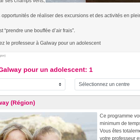
ar ses champs verts,
pportunités de réaliser des excursions et des activités en ple
t “prendre une bouffée d’air frais”.
hez le professeur à Galway pour un adolescent
ion)
 Galway pour un adolescent
: 1
way (Région)
Ce programme vous
minimum de temp
Vous êtes totaleme
votre professeur e