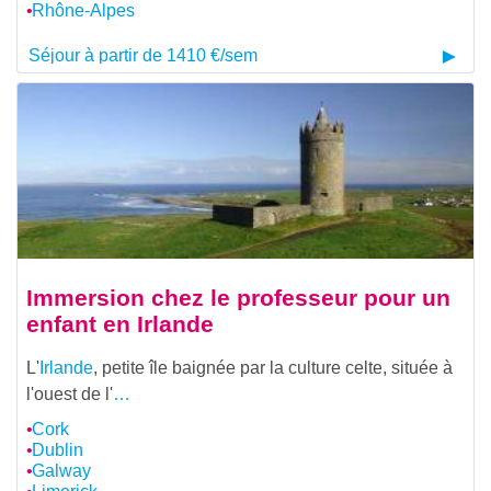
Rhône-Alpes
Séjour à partir de 1410 €/sem
Immersion chez le professeur pour un
enfant en Irlande
L'
Irlande
, petite île baignée par la culture celte, située à
l'ouest de l'
…
Cork
Dublin
Galway