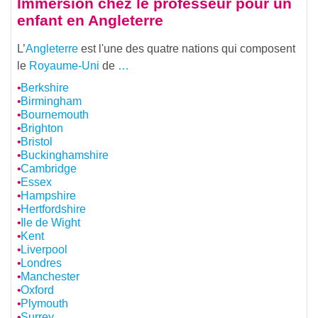
Immersion chez le professeur pour un
enfant en Angleterre
L’
Angleterre
est l'une des quatre nations qui composent
le
Royaume-Uni
de
…
Berkshire
Birmingham
Bournemouth
Brighton
Bristol
Buckinghamshire
Cambridge
Essex
Hampshire
Hertfordshire
Ile de Wight
Kent
Liverpool
Londres
Manchester
Oxford
Plymouth
Surrey