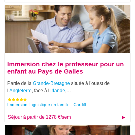
Immersion chez le professeur pour un
enfant au Pays de Galles
Partie de la
Grande-Bretagne
située à l'ouest de
l'
Angleterre
, face à l'
Irlande
,…
Immersion linguistique en famille - Cardiff
Séjour à partir de 1278 €/sem