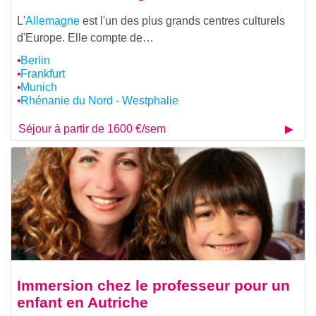
L'
Allemagne
est l'un des plus grands centres culturels
d'Europe. Elle compte de…
Berlin
Frankfurt
Munich
Rhénanie du Nord - Westphalie
Séjour à partir de 1600 €/sem
Immersion chez le professeur pour un
enfant en Autriche