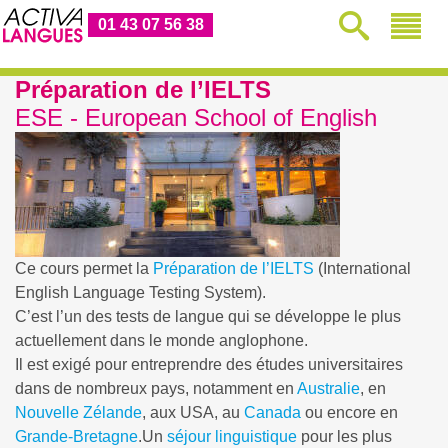
01 43 07 56 38
Préparation de l’IELTS
ESE - European School of English
Ce cours permet la
Préparation de l’IELTS
(International
English Language Testing System).
C’est l’un des tests de langue qui se développe le plus
actuellement dans le monde anglophone.
Il est exigé pour entreprendre des études universitaires
dans de nombreux pays, notamment en
Australie
, en
Nouvelle Zélande
, aux USA, au
Canada
ou encore en
Grande-Bretagne
.Un
séjour linguistique
pour les plus