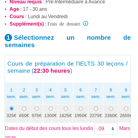
Niveau requis
:
Pré-Intermédiaire
à
Avancé
Age
: 17 - 30 ans
Cours
: Lundi au Vendredi
Frais de dossier
Supplément(s)
:
Sélectionnez un nombre
de
semaines
Cours de préparation de l’IELTS
30 leçons /
semaine (
22:30 heures
)
1
2
3
4
5
6
7
8
9
sem.
sem.
sem.
sem.
sem.
sem.
sem.
sem.
sem.
325€
650€
975€
1300€
1625€
1950€
2275€
2360€
2655€
2
Dates du début des cours tous les lundis
Mars