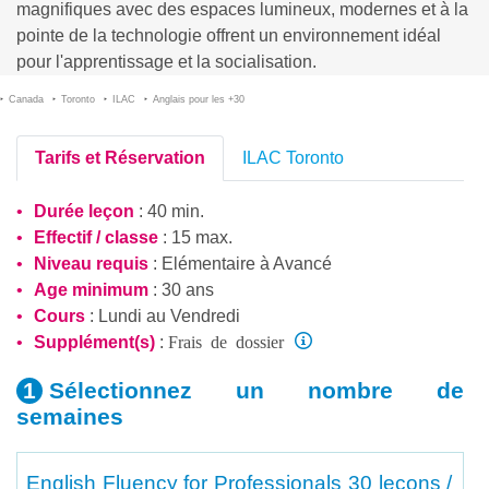
magnifiques avec des espaces lumineux, modernes et à la
pointe de la technologie offrent un environnement idéal
pour l'apprentissage et la socialisation.
Canada
Toronto
ILAC
Anglais pour les +30
Tarifs et Réservation
ILAC Toronto
Durée leçon
: 40 min.
Effectif / classe
: 15 max.
Niveau requis
:
Elémentaire
à
Avancé
Age minimum
: 30 ans
Cours
: Lundi au Vendredi
Frais de dossier
Supplément(s)
:
Sélectionnez un nombre
de
semaines
English Fluency for Professionals
30 leçons /