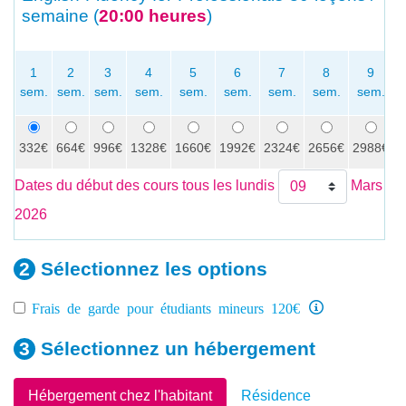
semaine (
20:00 heures
)
1
2
3
4
5
6
7
8
9
sem.
sem.
sem.
sem.
sem.
sem.
sem.
sem.
sem.
332€
664€
996€
1328€
1660€
1992€
2324€
2656€
2988€
3
Dates du début des cours tous les lundis
Mars
2026
Sélectionnez les
options
Frais de garde pour étudiants mineurs 120€
Sélectionnez un
hébergement
Hébergement chez l'habitant
Résidence