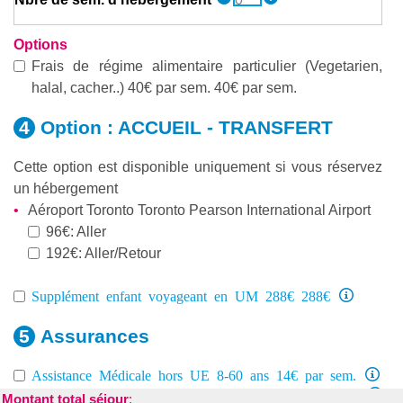
Options
Frais de régime alimentaire particulier (Vegetarien,
halal, cacher..) 40€ par sem. 40€ par sem.
Option :
ACCUEIL - TRANSFERT
Cette option est disponible uniquement si vous réservez
un hébergement
Aéroport Toronto Toronto Pearson International Airport
96€: Aller
192€: Aller/Retour
Supplément enfant voyageant en UM 288€ 288€
Assurances
Assistance Médicale hors UE 8-60 ans 14€ par sem.
Assurance annulation & interruption de programme
Montant total séjour
: