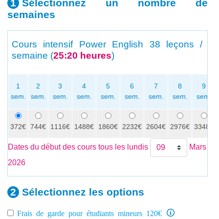
Sélectionnez un nombre
de
semaines
Cours intensif Power English
38 leçons /
semaine (
25:20 heures
)
1
2
3
4
5
6
7
8
9
sem.
sem.
sem.
sem.
sem.
sem.
sem.
sem.
sem.
372€
744€
1116€
1488€
1860€
2232€
2604€
2976€
3348€
Dates du début des cours tous les lundis
Mars
2026
Sélectionnez les
options
Frais de garde pour étudiants mineurs 120€