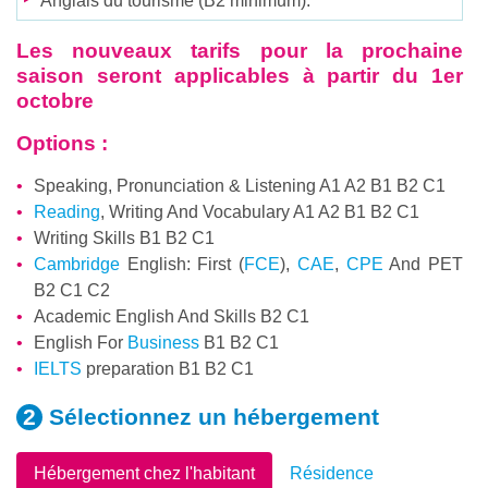
Anglais du tourisme (B2 minimum).
Les nouveaux tarifs pour la prochaine
saison seront applicables à partir du 1er
octobre
Options :
Speaking, Pronunciation & Listening A1 A2 B1 B2 C1
Reading
, Writing And Vocabulary A1 A2 B1 B2 C1
Writing Skills B1 B2 C1
Cambridge
English: First (
FCE
),
CAE
,
CPE
And PET
B2 C1 C2
Academic English And Skills B2 C1
English For
Business
B1 B2 C1
IELTS
preparation B1 B2 C1
Sélectionnez un
hébergement
Hébergement chez l'habitant
Résidence