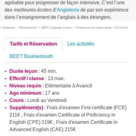
agréable pour progresser de façon intensive. C’est l’une
des meilleures écoles d’
Angleterre
de par son expérience
dans l’enseignement de l’anglais à des étrangers.
Angleterre
Bournemouth
BEET Language Centre
Programme de longue durée - 3 à 5 mois
Tarifs et Réservation
Les activités
BEET Bournemouth
Durée leçon
: 45 min.
Effectif / classe
: 13 max.
Niveau requis
:
Elémentaire
à
Avancé
Age minimum
: 17 ans
Cours
: Lundi au Vendredi
Supplément(s)
: Frais d'examen First certificate (FCE)
211€ , Frais d'examen Certificate of Proficiency in
English (CPE) 219€ , Frais d'examen Certificate in
Advanced English (CAE) 215€