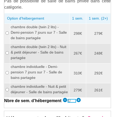
Pas de possibilité de salle de bains privée dans cette
catégorie.
Option d'hébergement
1 sem.
1 sem. (2+)
chambre double (twin 2 lits) -
Demi-pension 7 jours sur 7 - Salle
298€
279€
de bains partagée
chambre double (twin 2 lits) - Nuit
& petit déjeuner - Salle de bains
267€
248€
partagée
chambre individuelle - Demi-
pension 7 jours sur 7 - Salle de
310€
292€
bains partagée
chambre individuelle - Nuit & petit
279€
261€
déjeuner - Salle de bains partagée
Nbre de sem. d'hébergement