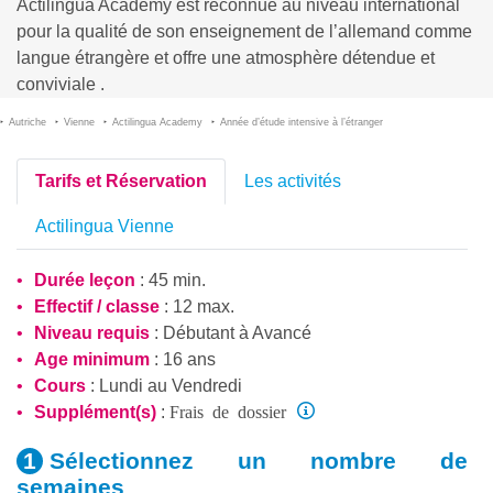
Actilingua Academy est reconnue au niveau international
pour la qualité de son enseignement de l’allemand comme
langue étrangère et offre une atmosphère détendue et
conviviale .
Autriche
Vienne
Actilingua Academy
Année d’étude intensive à l’étranger
Tarifs et Réservation
Les activités
Actilingua Vienne
Durée leçon
: 45 min.
Effectif / classe
: 12 max.
Niveau requis
:
Débutant
à
Avancé
Age minimum
: 16 ans
Cours
: Lundi au Vendredi
Frais de dossier
Supplément(s)
:
Sélectionnez un nombre
de
semaines