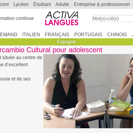
scent
lycéen
étudiant
adulte
entreprise & professionnel
mation continue
LEMAND
ITALIEN
FRANÇAIS
PORTUGAIS
CHINOIS
Espagne
rcambio Cultural pour adolescent
 située au centre de
e d’excellent
ousie et de ses