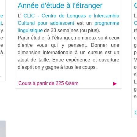
Année d’étude à l’étranger
 e
L’
CLIC - Centro de Lenguas e Intercambio
t
,
Cultural pour adolescent
est un
programme
C
 y
linguistique
de 33 semaines (ou plus).
r
le
Partir étudier à l’étranger, nombreux sont ceux
e
re
d’entre vous qui y pensent. Donner une
g
 à
dimension internationale à un cursus est un
p
atout de taille. Entre expérience et ouverture
V
d’esprit on y gagne à tous les coups.
c
s
L
Cours à partir de 225 €/sem
g
s
C