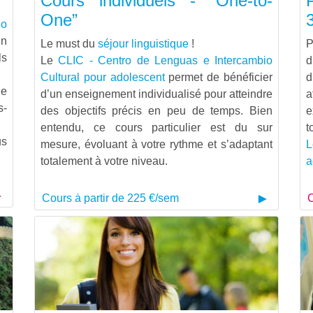
Cours individuels - “One-to-
One”
io
un
Le must du
séjour linguistique
!
P
ls
Le
CLIC - Centro de Lenguas e Intercambio
d
Cultural pour adolescent
permet de bénéficier
d
le
d’un enseignement individualisé pour atteindre
a
s-
des objectifs précis en peu de temps. Bien
e
entendu, ce cours particulier est du sur
t
us
mesure, évoluant à votre rythme et s’adaptant
L
totalement à votre niveau.
a
Cours à partir de 225 €/sem
C