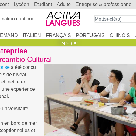
scent
lycéen
étudiant
adulte
entreprise & professionnel
mation continue
LEMAND
ITALIEN
FRANÇAIS
PORTUGAIS
CHINOIS
Espagne
treprise
rcambio Cultural
prise
à été conçu
els de niveau
 et mettre en
à une expérience
onal.
le universitaire
ion en bord de mer,
ceptionnelles et