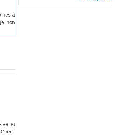
aines à
age non
ive et
. Check