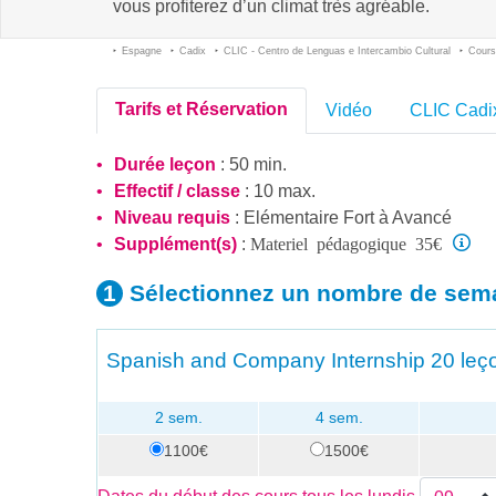
vous profiterez d’un climat très agréable.
Espagne
Cadix
CLIC - Centro de Lenguas e Intercambio Cultural
Cours
Tarifs et Réservation
Vidéo
CLIC Cadi
Durée leçon
: 50 min.
Effectif / classe
: 10 max.
Niveau requis
:
Elémentaire Fort
à
Avancé
Materiel pédagogique 35€
Supplément(s)
:
Sélectionnez un nombre
de sem
Spanish and Company Internship
20 leço
2 sem.
4 sem.
1100€
1500€