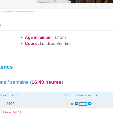
 de langue + stage en entreprise
x
Age minimum
: 17 ans
Cours
: Lundi au Vendredi
aines
ns / semaine (
16:40 heures
)
1 sem. suppl.
Pour + 4 sem. ajouter
210€
x