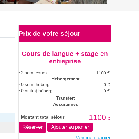
Prix de votre
séjour
Cours de langue + stage en
entreprise
2
sem. cours
1100
€
Hébergement
0
sem. héberg.
0
€
0
nuit(s) héberg.
0
€
Transfert
Assurances
1100
Montant total séjour
€
Réserver
Ajouter au panier
Voir mon panier