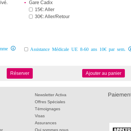
ivé.
Gare Cadix
15€: Aller
30€: Aller/Retour
amme
Assistance Médicale UE 8-60 ans 10€ par sem.
Réserver
Ajouter au panier
Paiement
Newsletter Activa
Offres Spéciales
Témoignages
Visas
Assurances
er
Qui sommes nous