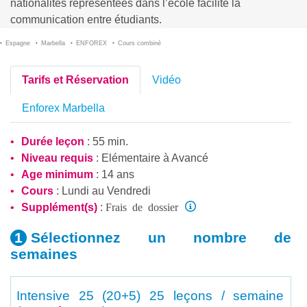
nationalités représentées dans l’école facilite la
communication entre étudiants.
Espagne
Marbella
ENFOREX
Cours combiné
Tarifs et Réservation
Vidéo
Enforex Marbella
Durée leçon
: 55 min.
Niveau requis
:
Elémentaire
à
Avancé
Age minimum
: 14 ans
Cours
: Lundi au Vendredi
Frais de dossier
Supplément(s)
:
Sélectionnez un nombre
de
semaines
Intensive 25 (20+5)
25 leçons / semaine