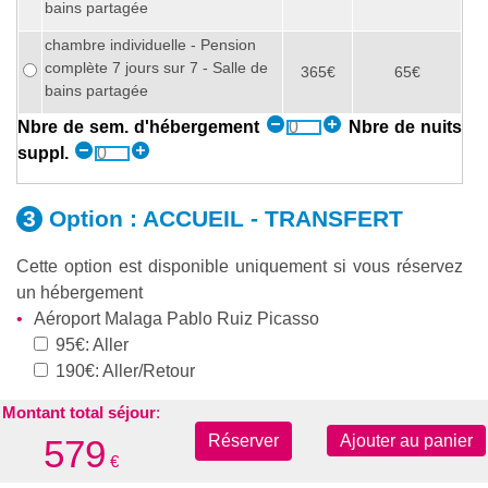
bains partagée
chambre individuelle - Pension
complète 7 jours sur 7 - Salle de
365€
65€
bains partagée
Nbre de sem. d'hébergement
Nbre de nuits
suppl.
Option :
ACCUEIL - TRANSFERT
Cette option est disponible uniquement si vous réservez
un hébergement
Aéroport Malaga Pablo Ruiz Picasso
95€: Aller
190€: Aller/Retour
Montant total séjour
:
Assurances
Réserver
Ajouter au panier
579
€
Assurance annulation & interruption de programme
5%