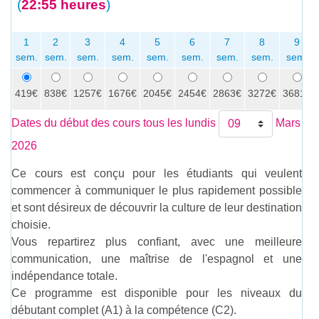
(
22:55 heures
)
1
2
3
4
5
6
7
8
9
sem.
sem.
sem.
sem.
sem.
sem.
sem.
sem.
sem.
419€
838€
1257€
1676€
2045€
2454€
2863€
3272€
3681€
Dates du début des cours tous les lundis
Mars
2026
Ce cours est conçu pour les étudiants qui veulent
commencer à communiquer le plus rapidement possible
et sont désireux de découvrir la culture de leur destination
choisie.
Vous repartirez plus confiant, avec une meilleure
communication, une maîtrise de l'espagnol et une
indépendance totale.
Ce programme est disponible pour les niveaux du
débutant complet (A1) à la compétence (C2).