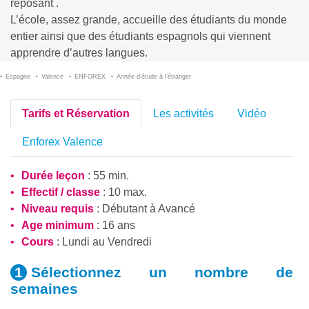
reposant .
L’école, assez grande, accueille des étudiants du monde
entier ainsi que des étudiants espagnols qui viennent
apprendre d’autres langues.
Espagne
Valence
ENFOREX
Année d’étude à l’étranger
Tarifs et Réservation
Les activités
Vidéo
Enforex Valence
Durée leçon
: 55 min.
Effectif / classe
: 10 max.
Niveau requis
:
Débutant
à
Avancé
Age minimum
: 16 ans
Cours
: Lundi au Vendredi
Sélectionnez un nombre
de
semaines