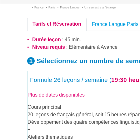
France
Paris
France Langue
Un semestre à l’étranger
Tarifs et Réservation
France Langue Paris
Durée leçon
: 45 min.
Niveau requis
:
Elémentaire
à
Avancé
Sélectionnez un nombre
de sem
Formule
26 leçons / semaine (
19:30 heu
Plus de dates disponibles
Cours principal
20 leçons de français général, soit 15 heures répa
Développement des quatre compétences linguistiqu
+
Ateliers thématiques