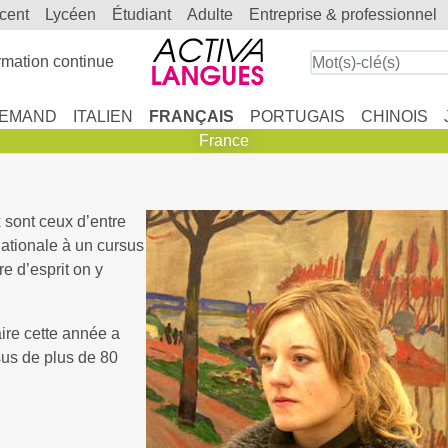
scent
lycéen
étudiant
adulte
entreprise & professionnel
mation continue
LEMAND
ITALIEN
FRANÇAIS
PORTUGAIS
CHINOIS
France
 sont ceux d’entre
ationale à un cursus
re d’esprit on y
re cette année a
ssus de plus de 80