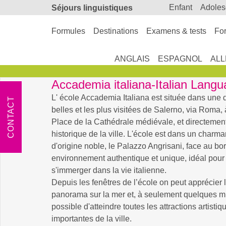
enfant
adole
Séjours linguistiques
Formules
Destinations
Examens & tests
For
ANGLAIS
ESPAGNOL
AL
Accademia italiana-Italian Lang
L' école Accademia Italiana est située dans une 
CONTACT
belles et les plus visitées de Salerno, via Roma, 
Place de la Cathédrale médiévale, et directemen
historique de la ville. L'école est dans un charm
d'origine noble, le Palazzo Angrisani, face au bo
environnement authentique et unique, idéal pour
s'immerger dans la vie italienne.
Depuis les fenêtres de l’école on peut apprécier 
panorama sur la mer et, à seulement quelques min
possible d'atteindre toutes les attractions artistiq
importantes de la ville.