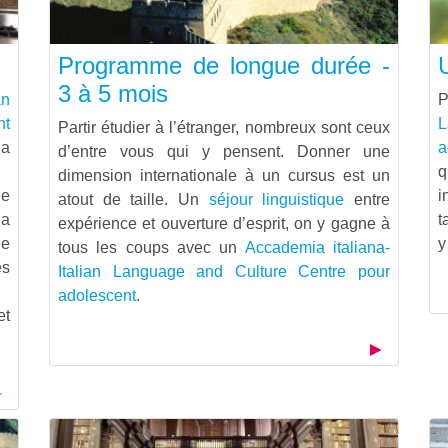
Programme de longue durée -
3 à 5 mois
an
P
nt
Partir étudier à l’étranger, nombreux sont ceux
la
a
d’entre vous qui y pensent. Donner une
q
dimension internationale à un cursus est un
de
i
atout de taille. Un
séjour linguistique
entre
la
t
expérience et ouverture d’esprit, on y gagne à
de
y
tous les coups avec un
Accademia italiana-
es
Italian Language and Culture Centre pour
adolescent
.
et