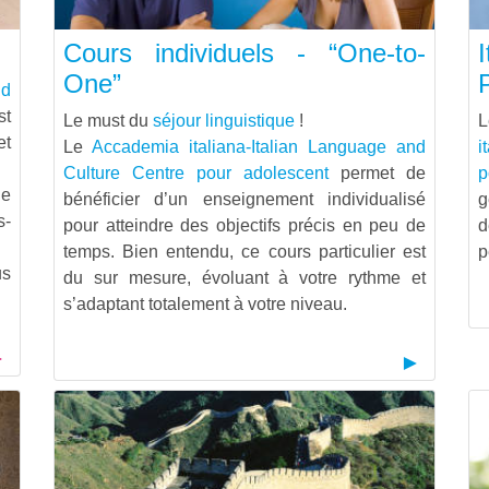
Cours individuels - “One-to-
One”
nd
t
Le must du
séjour linguistique
!
et
Le
Accademia italiana-Italian Language and
i
Culture Centre pour adolescent
permet de
p
le
bénéficier d’un enseignement individualisé
g
s-
pour atteindre des objectifs précis en peu de
d
temps. Bien entendu, ce cours particulier est
p
us
du sur mesure, évoluant à votre rythme et
s’adaptant totalement à votre niveau.