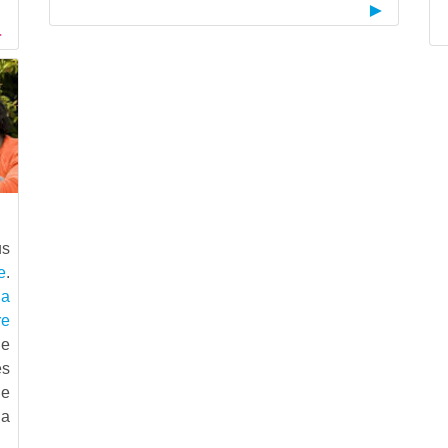
us
e
.
ia
re
ge
es
ne
la