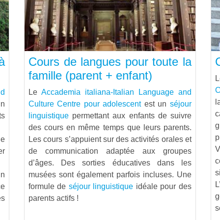
à
Cours de langues pour toute la
famille (parent + enfant)
C
nd
Le
Accademia italiana-Italian Language and
l
n
Culture Centre pour adolescent
est un
séjour
c
s
linguistique
permettant aux enfants de suivre
g
des cours en même temps que leurs parents.
p
de
Les cours s’appuient sur des activités orales et
V
er
de communication adaptée aux groupes
c
d’âges. Des sorties éducatives dans les
s
un
musées sont également parfois incluses. Une
L
ce
formule de
séjour linguistique
idéale pour des
g
es
parents actifs !
s