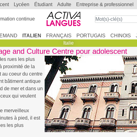
scent
lycéen
étudiant
adulte
entreprise & professionnel
mation continue
LEMAND
ITALIEN
FRANÇAIS
PORTUGAIS
CHINOIS
Italie
uage and Culture Centre pour adolescent
des rues les plus
à proximité de la
t au coeur du centre
ant bâtiment antique
rd de mer et dans un
 ceux qui veulent
le merveilleux
utes à pied, il est
ues les plus