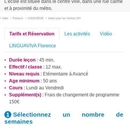
L’école est située dans le centre ville, dans une rue calme
et à proximité du métro.
Italie
Florence
LINGUAVIVA
Italien pour les Seniors 50+
Tarifs et Réservation
Les activités
Vidéo
LINGUAVIVA Florence
Durée leçon
: 45 min.
Effectif / classe
: 12 max.
Niveau requis
:
Elémentaire
à
Avancé
Age minimum
: 50 ans
Cours
: Lundi au Vendredi
Supplément(s)
: Frais de changement de programme
150€
Sélectionnez un nombre
de
semaines