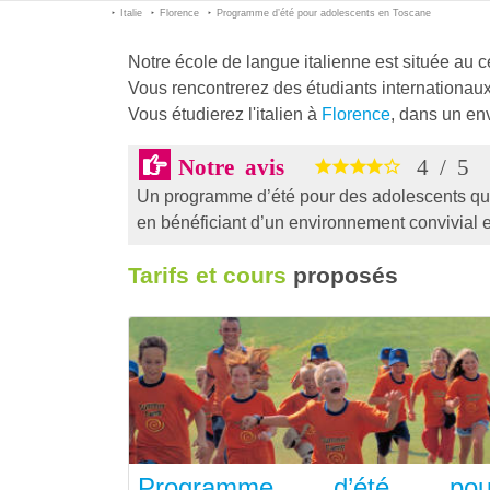
Italie
Florence
Programme d’été pour adolescents en Toscane
Notre école de langue italienne est située au 
Vous rencontrerez des étudiants internationaux 
Vous étudierez l'italien à
Florence
, dans un en
Notre avis
4
/
5
Un programme d’été pour des adolescents qui s
en bénéficiant d’un environnement convivial et
Tarifs et cours
proposés
Programme d’été pou