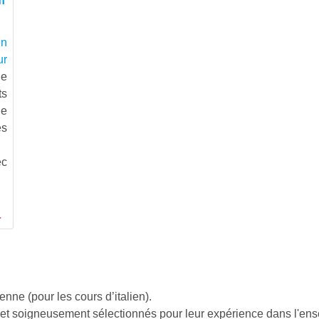
en
ur
le
ts
de
és
ec
enne (pour les cours d’italien).
 et soigneusement sélectionnés pour leur expérience dans l'e