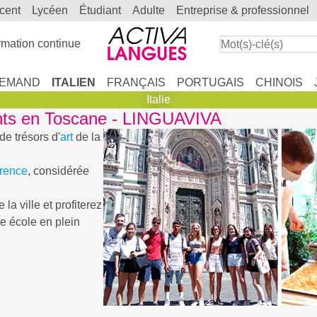
scent
lycéen
étudiant
adulte
entreprise & professionnel
mation continue
LEMAND
ITALIEN
FRANÇAIS
PORTUGAIS
CHINOIS
Italie
nts en Toscane - LINGUAVIVA
de trésors d'
art
de la
rence
, considérée
la ville et profiterez
re école en plein