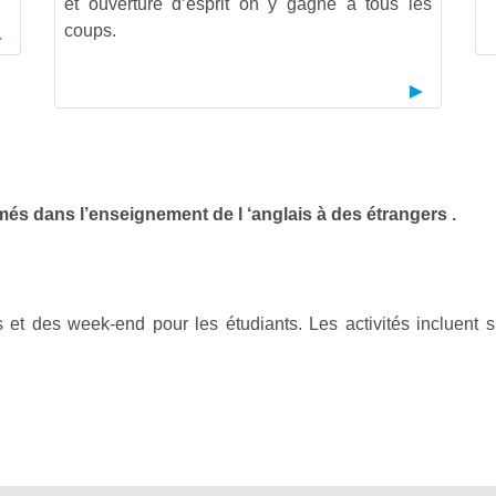
et ouverture d’esprit on y gagne à tous les
coups.
és dans l’enseignement de l ‘anglais à des étrangers .
t des week-end pour les étudiants. Les activités incluent spor