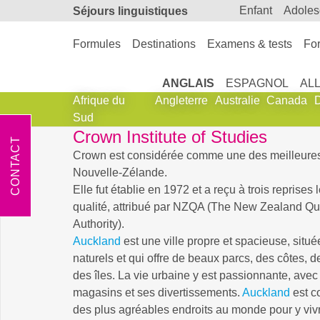
enfant
adole
Séjours linguistiques
Formules
Destinations
Examens & tests
For
ANGLAIS
ESPAGNOL
AL
Afrique du
Angleterre
Australie
Canada
Sud
Crown Institute of Studies
CONTACT
Crown est considérée comme une des meilleure
Nouvelle-Zélande.
Elle fut établie en 1972 et a reçu à trois reprises
qualité, attribué par NZQA (The New Zealand Qua
Authority).
Auckland
est une ville propre et spacieuse, situé
naturels et qui offre de beaux parcs, des côtes,
des îles. La vie urbaine y est passionnante, avec
magasins et ses divertissements.
Auckland
est c
des plus agréables endroits au monde pour y viv