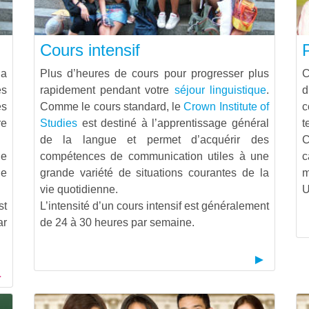
Cours intensif
la
Plus d’heures de cours pour progresser plus
C
es
rapidement pendant votre
séjour linguistique
.
d
es
Comme le cours standard, le
Crown Institute of
c
re
Studies
est destiné à l’apprentissage général
t
de la langue et permet d’acquérir des
C
de
compétences de communication utiles à une
c
de
grande variété de situations courantes de la
m
vie quotidienne.
st
L’intensité d’un cours intensif est généralement
ar
de 24 à 30 heures par semaine.