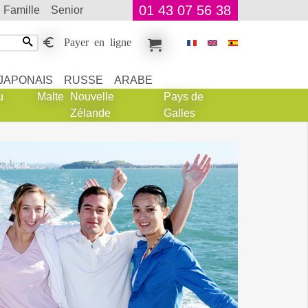
01 43 07 56 38
famille
senior
Payer en ligne
JAPONAIS
RUSSE
ARABE
u
Malte
Nouvelle
Pays de
Zélande
Galles