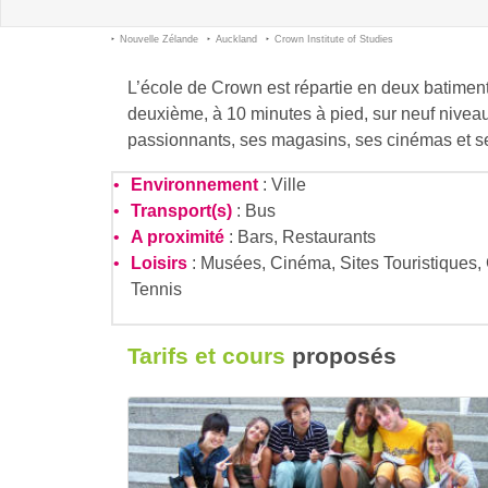
Nouvelle Zélande
Auckland
Crown Institute of Studies
L’école de Crown est répartie en deux batiment
deuxième, à 10 minutes à pied, sur neuf nivea
passionnants, ses magasins, ses cinémas et se
Environnement
: Ville
Transport(s)
: Bus
A proximité
: Bars, Restaurants
Loisirs
: Musées, Cinéma, Sites Touristiques, 
Tennis
Tarifs et cours
proposés