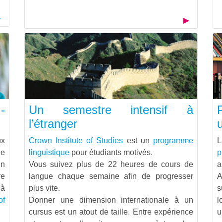
-
Un semestre intensif à
l’étranger
ux
Crown Institute of Studies
est un
programme
ne
linguistique
pour étudiants motivés.
p
un
Vous suivez plus de 22 heures de cours de
a
re
langue chaque semaine afin de progresser
A
 à
plus vite.
s
of
Donner une dimension internationale à un
l
cursus est un atout de taille. Entre expérience
u