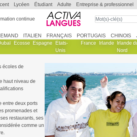
scent
lycéen
étudiant
adulte
entreprise & professionnel
mation continue
LEMAND
ITALIEN
FRANÇAIS
PORTUGAIS
CHINOIS
Dubaï
Ecosse
Espagne
Etats-
France
Irlande
Irlande d
Unis
Nord
s écoles de
 le haut niveau de
lifications
e entre deux ports
 des promenades et
 ses restaurants, ses
onsidérée comme un
re.