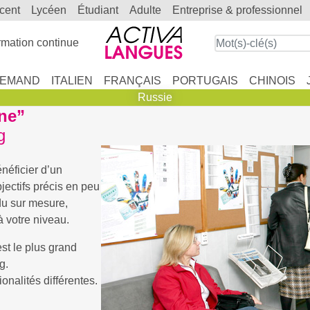
scent
lycéen
étudiant
adulte
entreprise & professionnel
mation continue
LEMAND
ITALIEN
FRANÇAIS
PORTUGAIS
CHINOIS
Russie
One”
g
néficier d’un
jectifs précis en peu
du sur mesure,
à votre niveau.
est le plus grand
g.
onalités différentes.