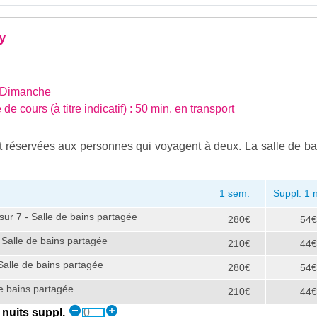
y
 Dimanche
de cours (à titre indicatif) : 50 min. en transport
réservées aux personnes qui voyagent à deux. La salle de bai
1 sem.
Suppl. 1 n
sur 7 - Salle de bains partagée
280€
54€
- Salle de bains partagée
210€
44€
Salle de bains partagée
280€
54€
de bains partagée
210€
44€
nuits suppl.