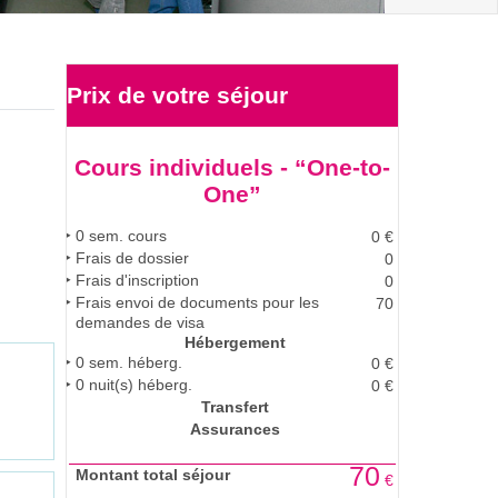
Prix de votre
séjour
Cours individuels - “One-to-
One”
0
sem. cours
0
€
Frais de dossier
0
Frais d'inscription
0
Frais envoi de documents pour les
70
demandes de visa
Hébergement
0
sem. héberg.
0
€
0
nuit(s) héberg.
0
€
Transfert
Assurances
70
Montant total séjour
€