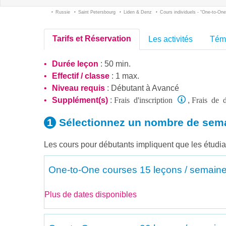
Russie
Saint Petersbourg
Liden & Denz
Cours individuels - “One-to-One
Tarifs et Réservation
Les activités
Tém
Durée leçon
: 50 min.
Effectif / classe
: 1 max.
Niveau requis
:
Débutant
à
Avancé
Frais d'inscription
Frais de d
Supplément(s)
:
,
Sélectionnez un nombre
de sem
Les cours pour débutants impliquent que les étudian
One-to-One courses
15 leçons / semaine
Plus de dates disponibles