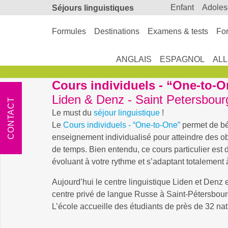
enfant
adole
Séjours linguistiques
Formules
Destinations
Examens & tests
For
ANGLAIS
ESPAGNOL
AL
Cours individuels - “One-to-
Liden & Denz - Saint Petersbour
CONTACT
Le must du
séjour linguistique
!
Le
Cours individuels - “One-to-One”
permet de bé
enseignement individualisé pour atteindre des ob
de temps. Bien entendu, ce cours particulier est 
évoluant à votre rythme et s’adaptant totalement 
Aujourd’hui le centre linguistique Liden et Denz 
centre privé de langue Russe à Saint-Pétersbour
L’école accueille des étudiants de près de 32 nati