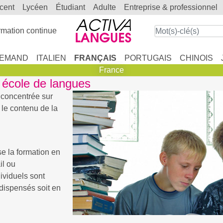
scent
lycéen
étudiant
adulte
entreprise & professionnel
mation continue
LEMAND
ITALIEN
FRANÇAIS
PORTUGAIS
CHINOIS
France
 école de langues
t concentrée sur
e le contenu de la
se la formation en
il ou
dividuels sont
dispensés soit en