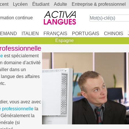
scent
lycéen
étudiant
adulte
entreprise & professionnel
mation continue
LEMAND
ITALIEN
FRANÇAIS
PORTUGAIS
CHINOIS
Espagne
rofessionnelle
le
est spécialement
n domaine d'activité
ailler dans un
langue des affaires
etc.
dier, vous avez avec
é professionnelle
la
é. Généralement la
nérale (si