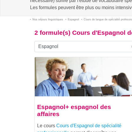
nécessaire) suivie par l'étude de vocabulaire spé
Les formules peuvent être plus ou moins intensiv
Nos séjours linguistiques
Espagnol
Cours de langue de spécialité professio
2 formule(s) Cours d'Espagnol de
Espagnol+ espagnol des
affaires
Le cours
Cours d'Espagnol de spécialité