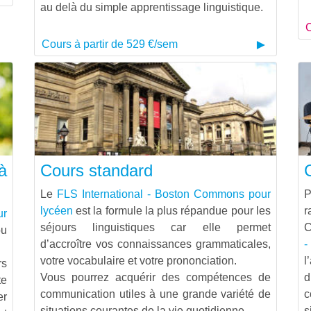
au delà du simple apprentissage linguistique.
C
Cours à partir de 529 €/sem
à
Cours standard
Le
FLS International - Boston Commons pour
P
lycéen
est la formule la plus répandue pour les
r
ur
séjours linguistiques car elle permet
C
ou
d’accroître vos connaissances grammaticales,
-
votre vocabulaire et votre prononciation.
l
rs
Vous pourrez acquérir des compétences de
te
communication utiles à une grande variété de
c
er
situations courantes de la vie quotidienne.
s