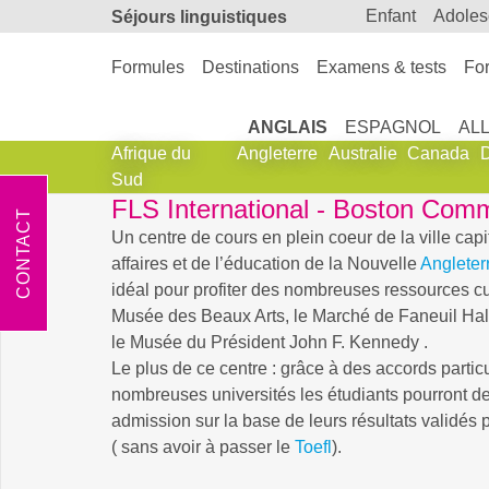
enfant
adole
Séjours linguistiques
Formules
Destinations
Examens & tests
For
ANGLAIS
ESPAGNOL
AL
Afrique du
Angleterre
Australie
Canada
Sud
FLS International - Boston Com
CONTACT
Un centre de cours en plein coeur de la ville capit
affaires et de l’éducation de la Nouvelle
Angleter
idéal pour profiter des nombreuses ressources c
Musée des Beaux Arts, le Marché de Faneuil Hall,
le Musée du Président John F. Kennedy .
Le plus de ce centre : grâce à des accords partic
nombreuses universités les étudiants pourront d
admission sur la base de leurs résultats validés 
( sans avoir à passer le
Toefl
).