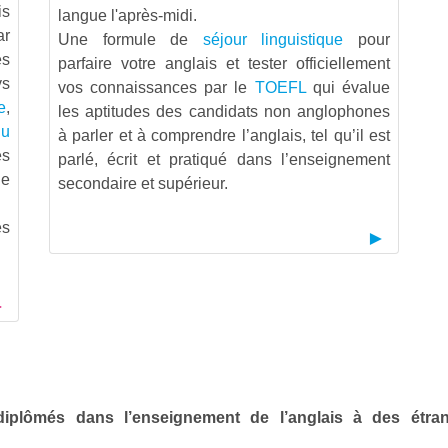
is
langue l'après-midi.
ar
Une formule de
séjour linguistique
pour
es
parfaire votre anglais et tester officiellement
ys
vos connaissances par le
TOEFL
qui évalue
e
,
les aptitudes des candidats non anglophones
du
à parler et à comprendre l’anglais, tel qu’il est
ès
parlé, écrit et pratiqué dans l’enseignement
ue
secondaire et supérieur.
es
 diplômés dans l’enseignement de l’anglais à des étr