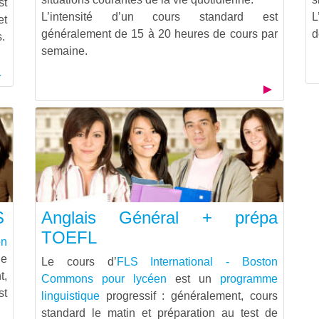
st
L’intensité d’un cours standard est
L
et
généralement de 15 à 20 heures de cours par
d
.
semaine.
S
Anglais Général + prépa
TOEFL
on
le
Le cours d’
FLS International - Boston
t,
Commons pour lycéen
est un
programme
st
linguistique
progressif : généralement, cours
standard le matin et préparation au test de