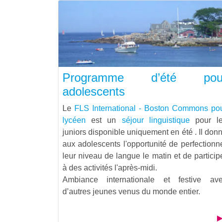
Programme d’été pou
adolescents
Le
FLS International - Boston Commons po
lycéen
est un
séjour linguistique
pour l
juniors disponible uniquement en été . Il don
aux adolescents l'opportunité de perfectionn
leur niveau de langue le matin et de particip
à des activités l'après-midi.
Ambiance internationale et festive av
d’autres jeunes venus du monde entier.