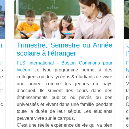
r
Trimestre, Semestre ou Année
scolaire à l’étranger
l
ur
FLS International - Boston Commons pour
F
es
lycéen
: ce type programme permet à des
l
ne
collégiens ou des lycéens & étudiants de vivre
é
er
une année comme les jeunes du pays
V
er
d’accueil. Ils suivent des cours dans des
l
établissements publics ou privés ou des
p
ec
universités et vivent dans une famille pendant
D
toute la durée de leur séjour. Les étudiants
c
peuvent vivre sur le campus.
e
C’est une réelle expérience de vie qui va bien
c