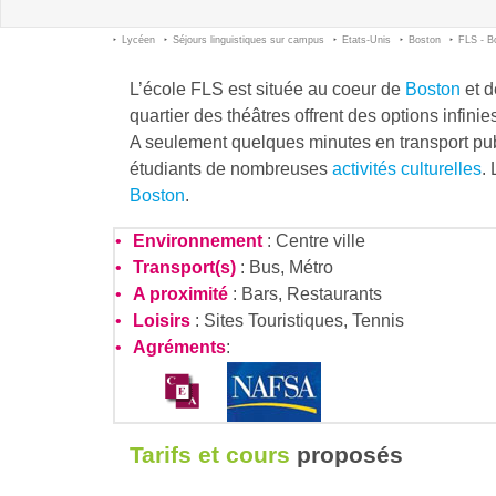
Lycéen
Séjours linguistiques sur campus
Etats-Unis
Boston
FLS - 
L’école FLS est située au coeur de
Boston
et d
quartier des théâtres offrent des options infinie
A seulement quelques minutes en transport pub
étudiants de nombreuses
activités culturelles
.
Boston
.
Environnement
: Centre ville
Transport(s)
: Bus, Métro
A proximité
: Bars, Restaurants
Loisirs
: Sites Touristiques, Tennis
Agréments
:
Tarifs et cours
proposés