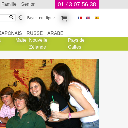
01 43 07 56 38
famille
senior
Payer en ligne
JAPONAIS
RUSSE
ARABE
u
Malte
Nouvelle
Pays de
Zélande
Galles