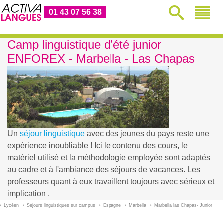
01 43 07 56 38
Camp linguistique d’été junior
ENFOREX - Marbella - Las Chapas
Un
séjour linguistique
avec des jeunes du pays reste une
expérience inoubliable ! Ici le contenu des cours, le
matériel utilisé et la méthodologie employée sont adaptés
au cadre et à l'ambiance des séjours de vacances. Les
professeurs quant à eux travaillent toujours avec sérieux et
implication .
Lycéen
Séjours linguistiques sur campus
Espagne
Marbella
Marbella las Chapas- Junior