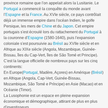
province romaine que l'on appelait alors la Lusitanie. Le
Portugal
a commencé la conquête du monde avant
l'
Espagne
et la
France
. Au XVIe siècle, ce pays contrôlait
déjà un immense empire dans l'océan Indien, le golfe
Persique, les mers de
Chine
et du
Japon
. Cet empire
portugais s'est écroulé lors du rattachement du
Portugal
à
la couronne d'
Espagne
(1580-1640), puis l'expansion
coloniale s'est poursuivie au
Brésil
au XVIIe siècle et en
Afrique au XIXe siècle (Angola, Mozambique, Guinée-
Bissau, îles du Cap-Vert, îles de São Tomé et Principe).
C'est la langue officielle de nombreux pays sur les cinq
continents:
En Europe(
Portugal
, Madère, Açores) en Amérique (
Brésil
)
en Afrique (Angola, Cap-Vert, Guinée-Bissau,
Mozambique, São Tomé e Príncipe) en Asie (Macao) et en
Océanie (Timor).
La Lusophonie est un espace en pleine expansion
économique et démographique, attirant de plus en plus
d'investisseurs.