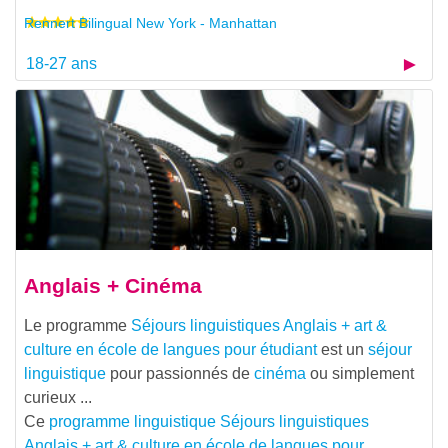
Rennert Bilingual New York - Manhattan
18-27 ans
Anglais + Cinéma
Le programme
Séjours linguistiques Anglais + art &
culture en école de langues pour étudiant
est un
séjour
linguistique
pour passionnés de
cinéma
ou simplement
curieux ...
Ce
programme linguistique
Séjours linguistiques
Anglais + art & culture en école de langues pour