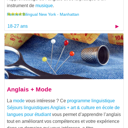
instrument de
musique
.
Rennert Bilingual New York - Manhattan
18-27 ans
Anglais + Mode
La
mode
vous intéresse ? Ce
programme linguistique
Séjours linguistiques Anglais + art & culture en école de
langues pour étudiant
vous permet d’apprendre l’anglais
tout en améliorant vos compétences et votre expérience