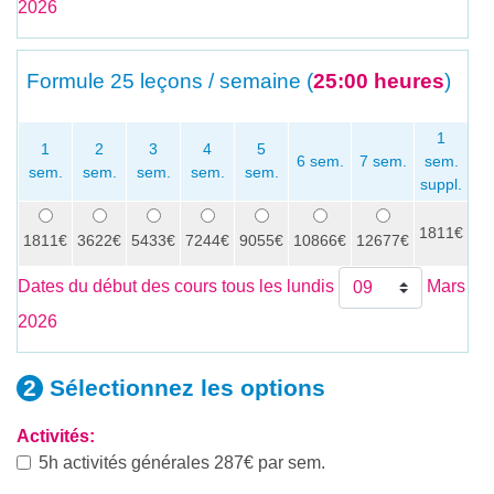
2026
Formule
25 leçons / semaine (
25:00 heures
)
1
1
2
3
4
5
6 sem.
7 sem.
sem.
sem.
sem.
sem.
sem.
sem.
se
suppl.
1811€
x
1811€
3622€
5433€
7244€
9055€
10866€
12677€
Dates du début des cours tous les lundis
Mars
2026
Sélectionnez les
options
Activités:
5h activités générales 287€ par sem.