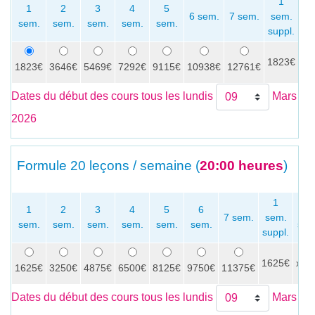
1
1
2
3
4
5
6 sem.
7 sem.
sem.
sem.
sem.
sem.
sem.
sem.
se
suppl.
1823€
x
1823€
3646€
5469€
7292€
9115€
10938€
12761€
Dates du début des cours tous les lundis
Mars
2026
Formule
20 leçons / semaine (
20:00 heures
)
1
1
2
3
4
5
6
P
7 sem.
sem.
sem.
sem.
sem.
sem.
sem.
sem.
sem
suppl.
1625€
x
1625€
3250€
4875€
6500€
8125€
9750€
11375€
Dates du début des cours tous les lundis
Mars