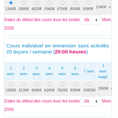
1340€
x
1340€
2680€
4020€
5360€
6700€
8040€
9380€
Dates du début des cours tous les lundis
Mars
2026
Cours individuel en immersion sans activités
20 leçons / semaine (
20:00 heures
)
1
1
2
3
4
5
6
P
7 sem.
sem.
sem.
sem.
sem.
sem.
sem.
sem.
sem
suppl.
1565€
x
1565€
3130€
4695€
6260€
7825€
9390€
10955€
Dates du début des cours tous les lundis
Mars
2026