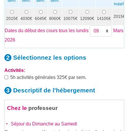
sem.
sem.
sem.
sem.
s
suppl.
2015€
x
2015€
4030€
6045€
8060€
10075€
12090€
14105€
Dates du début des cours tous les lundis
Mars
2026
Sélectionnez les
options
Activités:
5h activités générales 325€ par sem.
Descriptif de
l'hébergement
Chez le
professeur
Séjour du Dimanche au Samedi