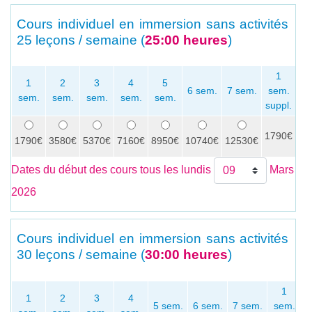
Cours individuel en immersion sans activités
25 leçons / semaine (
25:00 heures
)
1
1
2
3
4
5
6 sem.
7 sem.
sem.
sem.
sem.
sem.
sem.
sem.
se
suppl.
1790€
x
1790€
3580€
5370€
7160€
8950€
10740€
12530€
Dates du début des cours tous les lundis
Mars
2026
Cours individuel en immersion sans activités
30 leçons / semaine (
30:00 heures
)
1
1
2
3
4
5 sem.
6 sem.
7 sem.
sem.