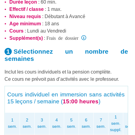
Durée leçon
: 60 min.
Effectif / classe
: 1 max.
Niveau requis
:
Débutant
à
Avancé
Age minimum
: 18 ans
Cours
: Lundi au Vendredi
Frais de dossier
Supplément(s)
:
Sélectionnez un nombre
de
semaines
Inclut les cours individuels et la pension complète.
Ce cours ne prévoit pas d’activités avec le professeur.
Cours individuel en immersion sans activités
15 leçons / semaine (
15:00 heures
)
1
1
2
3
4
5
6
7
Pou
sem.
sem.
sem.
sem.
sem.
sem.
sem.
sem.
sem. 
suppl.