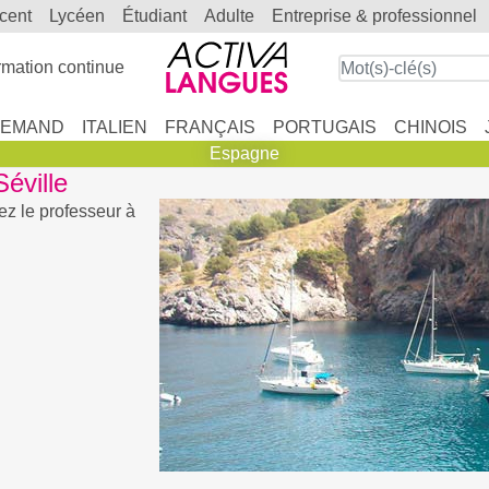
scent
lycéen
étudiant
adulte
entreprise & professionnel
mation continue
LEMAND
ITALIEN
FRANÇAIS
PORTUGAIS
CHINOIS
Espagne
éville
ez le professeur à