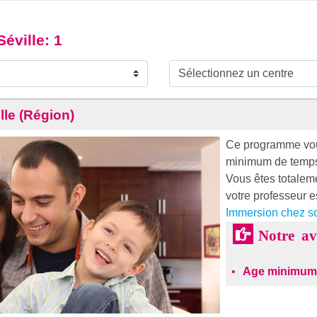
Séville
: 1
lle (Région)
Ce programme vous
minimum de temp
Vous êtes totaleme
votre professeur e
Immersion chez so
Notre a
Age minimum