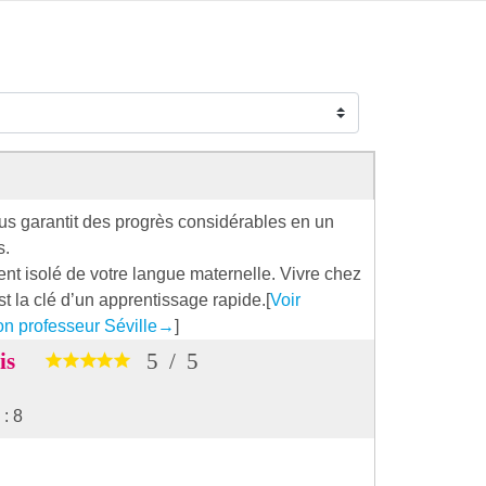
 garantit des progrès considérables en un
s.
nt isolé de votre langue maternelle. Vivre chez
st la clé d’un apprentissage rapide.[
Voir
n professeur Séville
→
]
vis
5
/
5
: 8