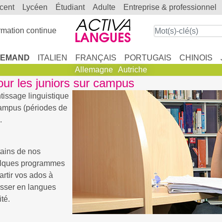
scent
lycéen
étudiant
adulte
entreprise & professionnel
mation continue
LEMAND
ITALIEN
FRANÇAIS
PORTUGAIS
CHINOIS
Allemagne
Autriche
our les juniors sur campus
issage linguistique
campus (périodes de
.
ains de nos
uelques programmes
artir vos ados à
esser en langues
té.