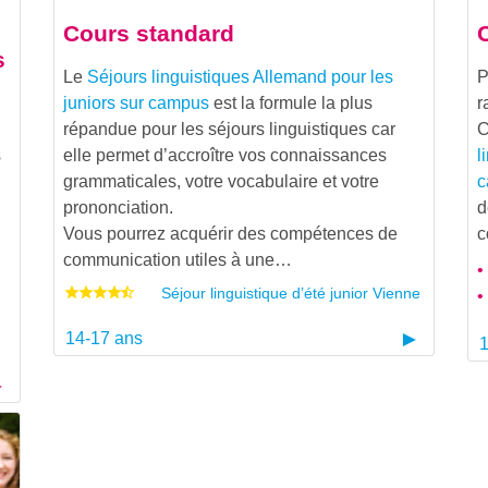
Cours standard
s
Le
Séjours linguistiques Allemand pour les
P
juniors sur campus
est la formule la plus
r
répandue pour les séjours linguistiques car
C
s
elle permet d’accroître vos connaissances
l
grammaticales, votre vocabulaire et votre
c
prononciation.
d
Vous pourrez acquérir des compétences de
c
communication utiles à une…
Séjour linguistique d’été junior Vienne
14-17 ans
1