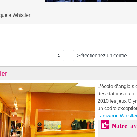
ique à Whistler
ler
L’école d’anglais 
des stations du p
2010 les jeux Olym
un cadre exception
Tamwood Whistle
Notre a