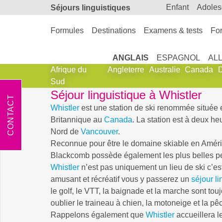
enfant
adole
Séjours linguistiques
Formules
Destinations
Examens & tests
For
ANGLAIS
ESPAGNOL
AL
Afrique du
Angleterre
Australie
Canada
Sud
Séjour linguistique à Whistler
CONTACT
Whistler
est une station de ski renommée située
Britannique au
Canada
. La station est à deux he
Nord de
Vancouver
.
Reconnue pour être le domaine skiable en Amér
Blackcomb possède également les plus belles pe
Whistler
n’est pas uniquement un lieu de ski c’est
amusant et récréatif vous y passerez un
séjour li
le golf, le VTT, la baignade et la marche sont touj
oublier le traineau à chien, la motoneige et la pê
Rappelons également que
Whistler
accueillera l