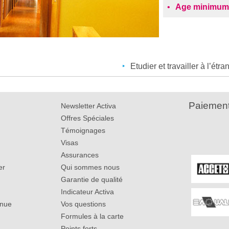
Age minimum
Etudier et travailler à l’étra
Paiement
Newsletter Activa
Offres Spéciales
Témoignages
Visas
Assurances
er
Qui sommes nous
Garantie de qualité
Indicateur Activa
inue
Vos questions
Formules à la carte
Points forts