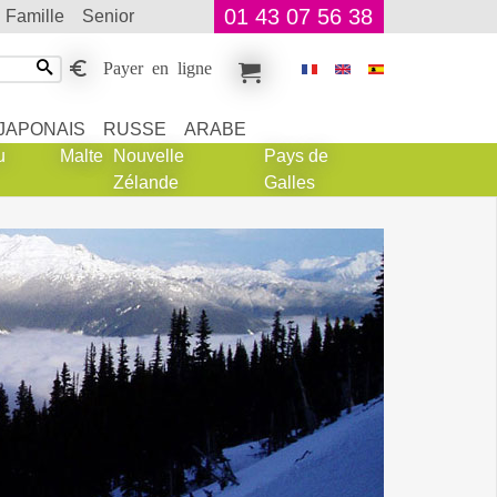
01 43 07 56 38
famille
senior
Payer en ligne
JAPONAIS
RUSSE
ARABE
u
Malte
Nouvelle
Pays de
Zélande
Galles