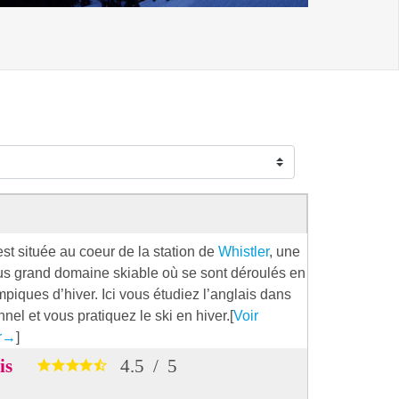
est située au coeur de la station de
Whistler
, une
lus grand domaine skiable où se sont déroulés en
piques d’hiver. Ici vous étudiez l’anglais dans
nel et vous pratiquez le ski en hiver.[
Voir
r
→
]
vis
4.5
/
5