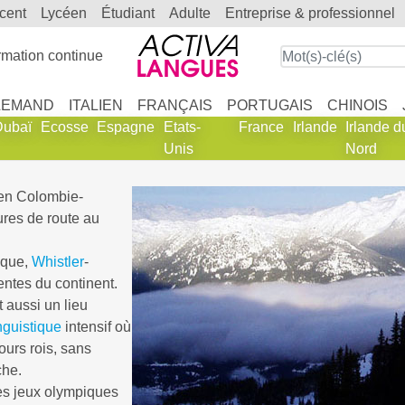
scent
lycéen
étudiant
adulte
entreprise & professionnel
mation continue
LEMAND
ITALIEN
FRANÇAIS
PORTUGAIS
CHINOIS
Dubaï
Ecosse
Espagne
Etats-
France
Irlande
Irlande d
Unis
Nord
 en Colombie-
ures de route au
ique,
Whistler
-
ntes du continent.
 aussi un lieu
nguistique
intensif où
ours rois, sans
che.
es jeux olympiques