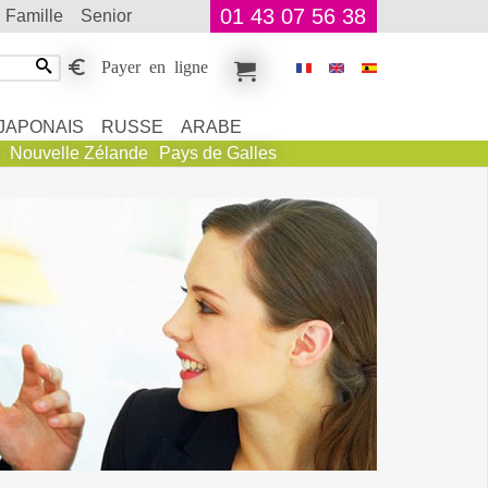
01 43 07 56 38
famille
senior
Payer en ligne
JAPONAIS
RUSSE
ARABE
Nouvelle Zélande
Pays de Galles