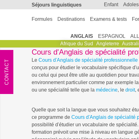
enfant
adole
Séjours linguistiques
Formules
Destinations
Examens & tests
For
ANGLAIS
ESPAGNOL
AL
Afrique du Sud
Angleterre
Austral
Cours d'Anglais de spécialité pro
Le
Cours d'Anglais de spécialité professionnelle
CONTACT
conçus pour étudier le vocabulaire spécifique d'u
ou celui qui peut être utile au quotidien pour trav
environnement particulier comme par exemple la 
ou une spécialité telle que la
médecine
, le
droit
, 
Quelle que soit la langue que vous souhaitez étu
ce programme de
Cours d'Anglais de spécialité 
possibilité d'étudier un vocabulaire de spécialit
formation prévoit une mise à niveau en langue gé