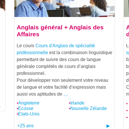
Anglais général + Anglais des
A
Affaires
d
Le cours
Cours d'Anglais de spécialité
professionnelle
est la combinaison linguistique
s
permettant de suivre des cours de langue
f
générale complétés de cours d’anglais
b
professionnel.
p
Pour développer non seulement votre niveau
d
de langue et votre facilité d’expression mais
C
aussi vos aptitudes de
…
m
Angleterre
Irlande
Ecosse
Nouvelle Zélande
Etats-Unis
+25 ans