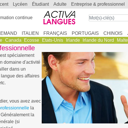
scent
lycéen
étudiant
adulte
entreprise & professionnel
mation continue
LEMAND
ITALIEN
FRANÇAIS
PORTUGAIS
CHINOIS
ie
Canada
Ecosse
Etats-Unis
Irlande
Irlande du Nord
Malte
fessionnelle
est spécialement
n domaine d'activité
ailler dans un
langue des affaires
etc.
dier, vous avez avec
professionnelle
la
é. Généralement la
nérale (si