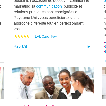
étudiants l’occasion de découvrir comment le
p
z
marketing, la
communication
, publicité et
c
relations publiques sont enseignées au
d
Royaume Uni : vous bénéficierez d’une
c
s
approche différente tout en perfectionnant
m
vos…
r
LAL Cape Town
+25 ans
+