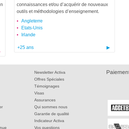
in
connaissances et/ou d’acquérir de nouveaux
outils et méthodologies d’enseignement.
Angleterre
Etats-Unis
Irlande
+25 ans
Paiement
Newsletter Activa
Offres Spéciales
Témoignages
Visas
Assurances
er
Qui sommes nous
Garantie de qualité
Indicateur Activa
inue
Vos questions